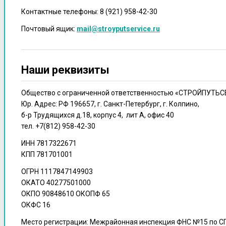
Контактные телефоны: 8 (921) 958-42-30
Почтовый ящик:
mail@stroyputservice.ru
Наши реквизиты
Общество с ограниченной ответственностью «СТРОЙПУТЬ
Юр. Адрес: РФ 196657, г. Санкт-Петербург, г. Колпино,
б-р Трудящихся д.18, корпус 4, лит А, офис 40
тел. +7(812) 958-42-30
ИНН 7817322671
КПП 781701001
ОГРН 1117847149903
ОКАТО 40277501000
ОКПО 90848610 ОКОПФ 65
ОКФС 16
Место регистрации: Межрайонная инспекция ФНС №15 по С