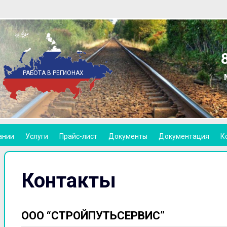
РАБОТА В РЕГИОНАХ
ании
Услуги
Прайс-лист
Документы
Документация
К
Контакты
ООО “СТРОЙПУТЬСЕРВИС”