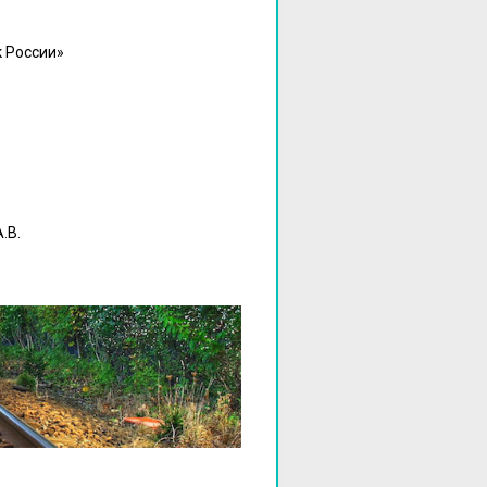
 России»
.В.