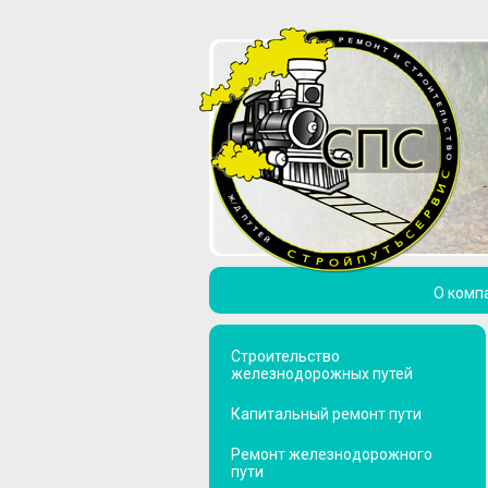
О комп
Строительство
железнодорожных путей
Капитальный ремонт пути
Ремонт железнодорожного
пути