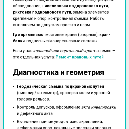
обследование,
нивелировка подкранового пути
,
рихтовка подкранового пути
, замена элементов
крепления и опор, контрольная съёмка. Работы
выполняем по допускам проекта и норм.
Где применимо:
мостовые краны (опорные),
кран-
балки
, подвесные/монорельсовые системы.
Если у вас
козловой или портальный кран
на земле —
это отдельная услуга:
Ремонт крановых путей
.
Диагностика и геометрия
Геодезическая съёмка подкрановых путей
(нивелир/тахеометр), проверка колеи и уровней
головок рельсов.
Контроль допусков, оформление
акта нивелировки
и дефектного акта.
Выявление причин уводов: износ креплений,
деформация опор, локальные просадки опорных