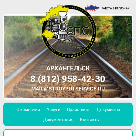
РАБОТА В РЕГИОНАХ
АРХАНГЕЛЬСК
8 (812) 958-42-30
MAIL@STROYPUTSERVICE.RU
О компании
Услуги
Прайс-лист
Документы
Документация
Контакты