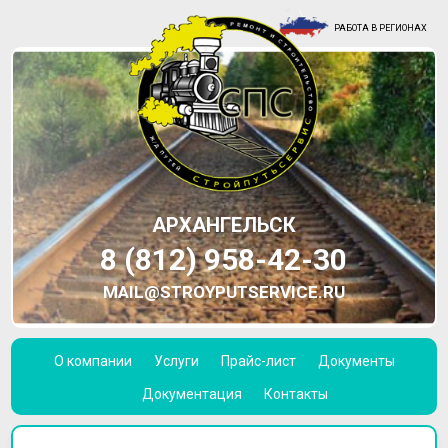
РАБОТА В РЕГИОНАХ
АРХАНГЕЛЬСК
8 (812) 958-42-30
MAIL@STROYPUTSERVICE.RU
О компании
Услуги
Прайс-лист
Документы
Документация
Контакты